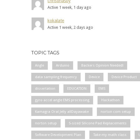
christinasoy
Active 1 week, 1 day ago
kokalate
Active 1 week, 2 days ago
TOPIC TAGS
Angle
Arduino
Backers Opinion Needed!
data sampling frequency
Device
Device Product
dissertation
EDUCATION
EMS
gyro accel angle EMS processing
Hackathon
Kamagra Oral Jelly allDayawake
norton com setup
norton setup
S-sized Silicone Pad Replacements
Software Development Plan
Take my math class