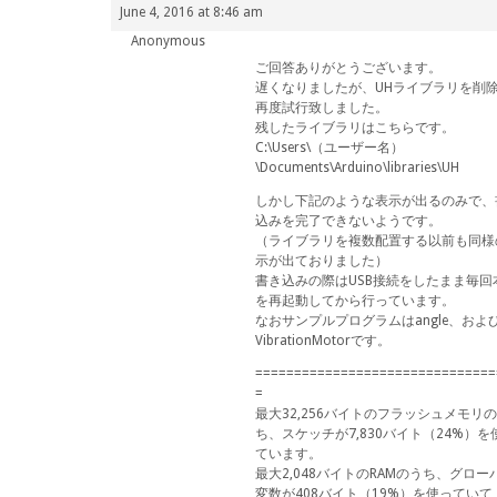
June 4, 2016 at 8:46 am
Anonymous
ご回答ありがとうございます。
遅くなりましたが、UHライブラリを削
再度試行致しました。
残したライブラリはこちらです。
C:\Users\（ユーザー名）
\Documents\Arduino\libraries\UH
しかし下記のような表示が出るのみで、
込みを完了できないようです。
（ライブラリを複数配置する以前も同様
示が出ておりました）
書き込みの際はUSB接続をしたまま毎回
を再起動してから行っています。
なおサンプルプログラムはangle、およ
VibrationMotorです。
===============================
=
最大32,256バイトのフラッシュメモリ
ち、スケッチが7,830バイト（24%）を
ています。
最大2,048バイトのRAMのうち、グロー
変数が408バイト（19%）を使っていて