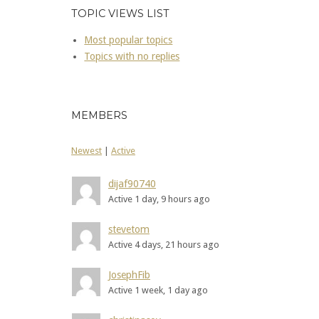
TOPIC VIEWS LIST
Most popular topics
Topics with no replies
MEMBERS
Newest
|
Active
dijaf90740
Active 1 day, 9 hours ago
stevetom
Active 4 days, 21 hours ago
JosephFib
Active 1 week, 1 day ago