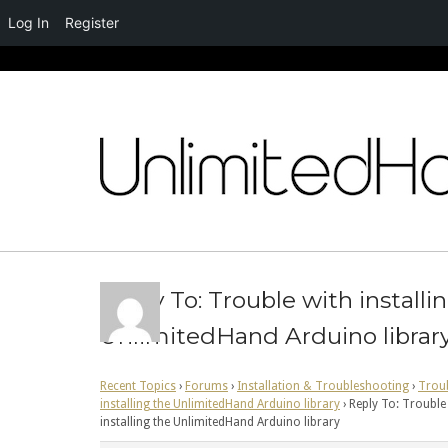
Log In
Register
Skip
to
content
Reply To: Trouble with installi
UnlimitedHand Arduino librar
Recent Topics
›
Forums
›
Installation & Troubleshooting
›
Troub
installing the UnlimitedHand Arduino library
›
Reply To: Trouble
installing the UnlimitedHand Arduino library