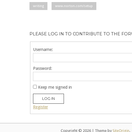
writing
www.norton.com/setup
PLEASE LOG IN TO CONTRIBUTE TO THE FO
Username:
Password:
Keep me signed in
LOG IN
Register
Copyright © 2026
|
Theme by
SiteOrigin
.